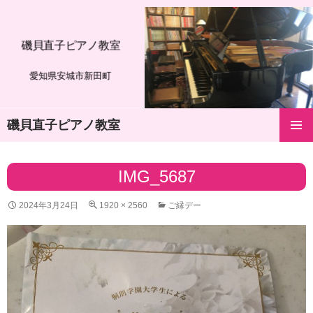
磯貝直子ピアノ教室
愛知県安城市新田町
磯貝直子ピアノ教室
コ
メインメ
ン
ニュー
テ
IMG_5687
ン
ツ
2024年3月24日
1920 × 2560
ご縁デー
へ
ス
キ
ッ
プ