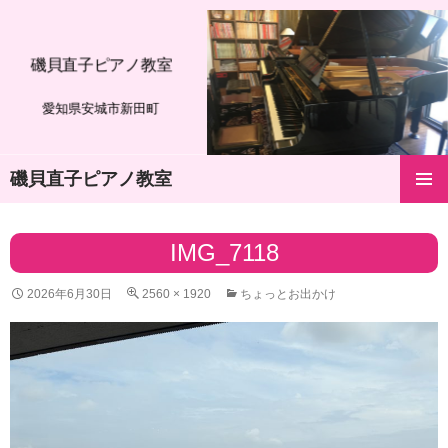
磯貝直子ピアノ教室
愛知県安城市新田町
磯貝直子ピアノ教室
コ
メインメ
ン
ニュー
テ
IMG_7118
ン
ツ
2026年6月30日
2560 × 1920
ちょっとお出かけ
へ
ス
キ
ッ
プ