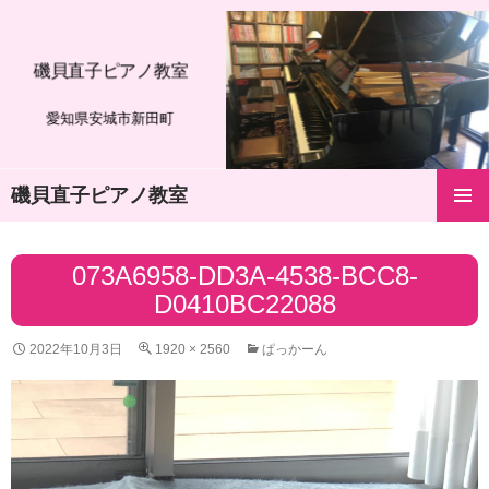
磯貝直子ピアノ教室
愛知県安城市新田町
磯貝直子ピアノ教室
コ
メインメ
ン
ニュー
テ
073A6958-DD3A-4538-BCC8-
ン
D0410BC22088
ツ
へ
ス
2022年10月3日
1920 × 2560
ぱっかーん
キ
ッ
プ