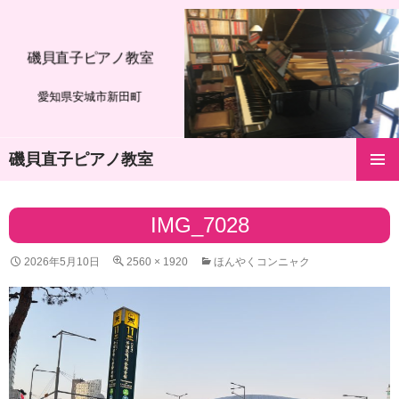
磯貝直子ピアノ教室
愛知県安城市新田町
磯貝直子ピアノ教室
コ
メインメ
ン
ニュー
テ
IMG_7028
ン
ツ
2026年5月10日
2560 × 1920
ほんやくコンニャク
へ
ス
キ
ッ
プ