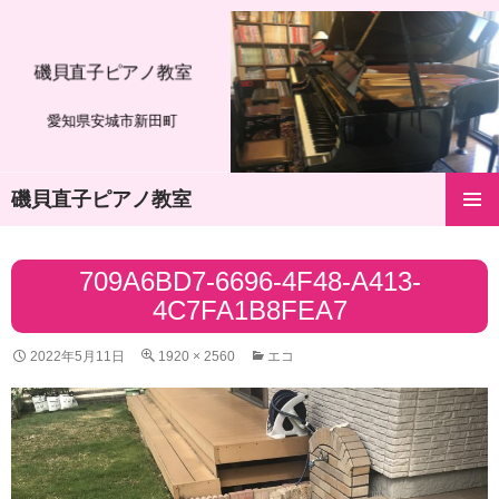
磯貝直子ピアノ教室
愛知県安城市新田町
磯貝直子ピアノ教室
コ
メインメ
ン
ニュー
テ
709A6BD7-6696-4F48-A413-
ン
4C7FA1B8FEA7
ツ
へ
ス
2022年5月11日
1920 × 2560
エコ
キ
ッ
プ