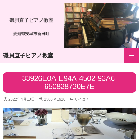
磯貝直子ピアノ教室
愛知県安城市新田町
磯貝直子ピアノ教室
コ
メインメ
ン
ニュー
テ
33926E0A-E94A-4502-93A6-
ン
650828720E7E
ツ
へ
ス
2022年4月10日
2560 × 1920
サイコぅ
キ
ッ
プ