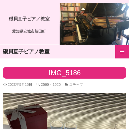
磯貝直子ピアノ教室
愛知県安城市新田町
磯貝直子ピアノ教室
コ
メインメ
ン
ニュー
テ
IMG_5186
ン
ツ
2023年5月15日
2560 × 1920
ステップ
へ
ス
キ
ッ
プ