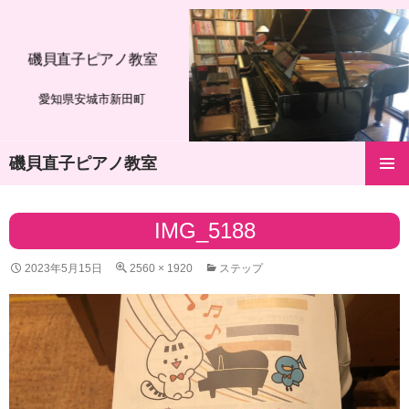
磯貝直子ピアノ教室
愛知県安城市新田町
磯貝直子ピアノ教室
コ
メインメ
ン
ニュー
テ
IMG_5188
ン
ツ
2023年5月15日
2560 × 1920
ステップ
へ
ス
キ
ッ
プ