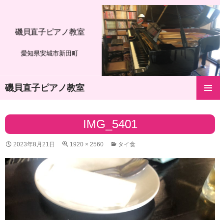
磯貝直子ピアノ教室
愛知県安城市新田町
磯貝直子ピアノ教室
コ
メインメ
ン
ニュー
テ
IMG_5401
ン
ツ
2023年8月21日
1920 × 2560
タイ食
へ
ス
キ
ッ
プ