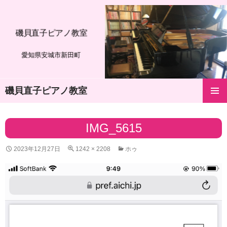
磯貝直子ピアノ教室
愛知県安城市新田町
磯貝直子ピアノ教室
コ
メインメ
ン
ニュー
テ
IMG_5615
ン
ツ
2023年12月27日
1242 × 2208
ホゥ
へ
ス
キ
ッ
プ