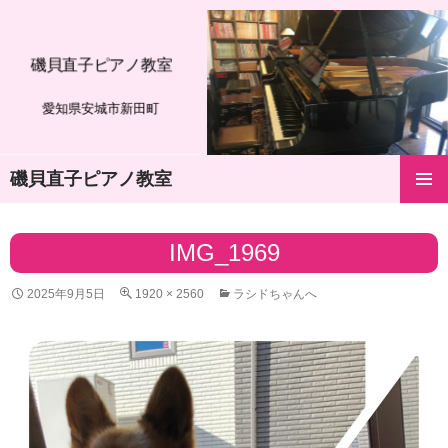
磯貝直子ピアノ教室
愛知県安城市新田町
磯貝直子ピアノ教室
コ
メインメ
ン
ニュー
テ
IMG_1969
ン
ツ
2025年9月5日
1920 × 2560
ラシドちゃんへ
へ
ス
キ
ッ
プ