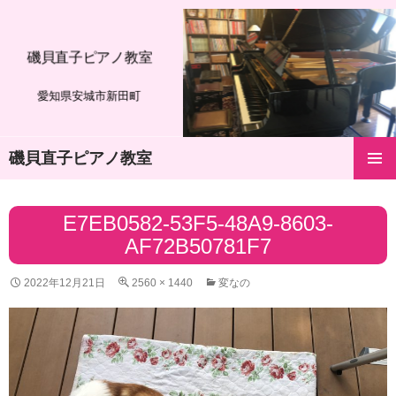
磯貝直子ピアノ教室
愛知県安城市新田町
磯貝直子ピアノ教室
コ
メインメ
ン
ニュー
テ
E7EB0582-53F5-48A9-8603-
ン
AF72B50781F7
ツ
へ
ス
2022年12月21日
2560 × 1440
変なの
キ
ッ
プ