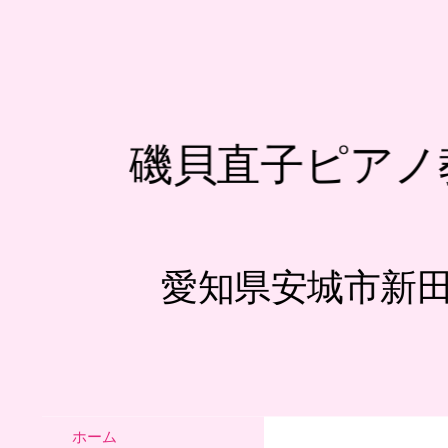
磯貝直子ピアノ
愛知県安城市新
ホーム