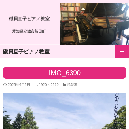
磯貝直子ピアノ教室
愛知県安城市新田町
磯貝直子ピアノ教室
コ
メインメ
ン
ニュー
テ
IMG_6390
ン
ツ
2025年6月5日
1920 × 2560
琵琶湖
へ
ス
キ
ッ
プ