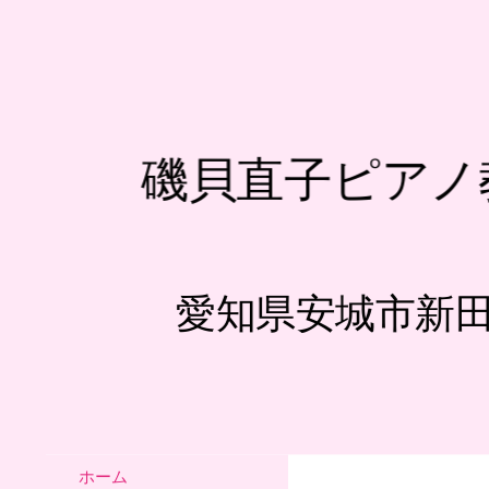
磯貝直子ピアノ
愛知県安城市新
ホーム