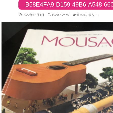
B58E4FA9-D159-49B6-A548-66
2022年12月4日
1920 × 2560
適当極まりない。