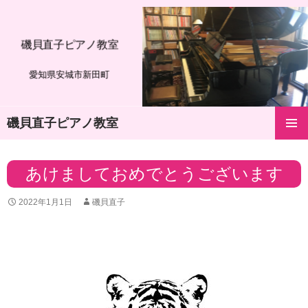
磯貝直子ピアノ教室
愛知県安城市新田町
磯貝直子ピアノ教室
コ
メインメ
ン
ニュー
テ
あけましておめでとうございます
ン
ツ
2022年1月1日
磯貝直子
へ
ス
キ
ッ
プ