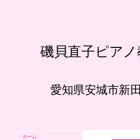
磯貝直子ピアノ
愛知県安城市新
ホーム