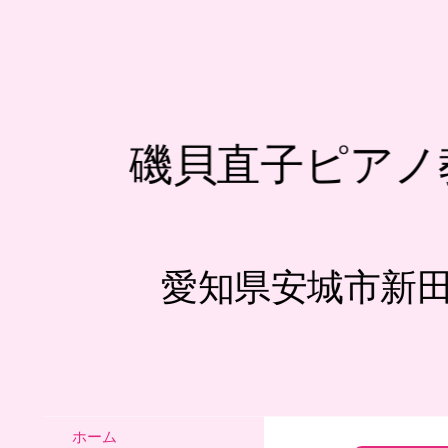
磯貝直子ピアノ
愛知県安城市新
ホーム