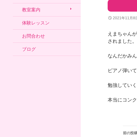
教室案内
2021年11月8
体験レッスン
えまちゃんが
お問合わせ
されました。
ブログ
なんだかみん
ピアノ弾いて
勉強していく
本当にコンク
投
前の投