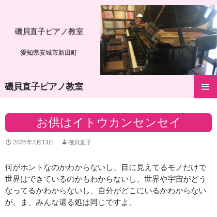
磯貝直子ピアノ教室
愛知県安城市新田町
磯貝直子ピアノ教室
コ
メインメ
ン
ニュー
テ
お供はイトウカンセンセイ
ン
ツ
2025年7月13日
磯貝直子
へ
ス
キ
何がホントなのかわからないし、目に見えてるモノだけで
ッ
世界はできているのかもわからないし、世界や宇宙がどう
プ
なってるかわからないし、自分がどこにいるかわからない
が、ま、みんな還る処は同じですよ。