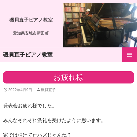
磯貝直子ピアノ教室
愛知県安城市新田町
磯貝直子ピアノ教室
コ
メインメ
ン
ニュー
テ
お疲れ様
ン
ツ
2022年4月9日
磯貝直子
へ
ス
キ
発表会お疲れ様でした。
ッ
プ
みんなそれぞれ洗礼を受けたように思います。
家では弾けてたハズじゃんね？