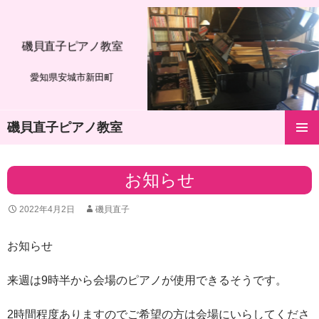
磯貝直子ピアノ教室
愛知県安城市新田町
磯貝直子ピアノ教室
コ
メインメ
ン
ニュー
テ
お知らせ
ン
ツ
2022年4月2日
磯貝直子
へ
ス
キ
お知らせ
ッ
プ
来週は9時半から会場のピアノが使用できるそうです。
2時間程度ありますのでご希望の方は会場にいらしてくださ