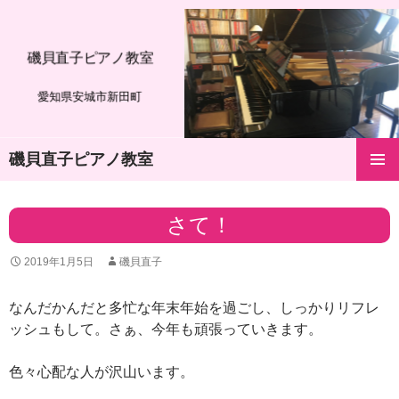
磯貝直子ピアノ教室
愛知県安城市新田町
磯貝直子ピアノ教室
コ
メインメ
ン
ニュー
テ
さて！
ン
ツ
2019年1月5日
磯貝直子
へ
ス
キ
なんだかんだと多忙な年末年始を過ごし、しっかりリフレ
ッ
ッシュもして。さぁ、今年も頑張っていきます。
プ
色々心配な人が沢山います。