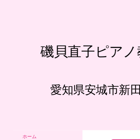
磯貝直子ピアノ
愛知県安城市新
ホーム