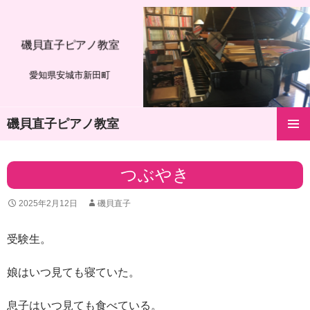
磯貝直子ピアノ教室
愛知県安城市新田町
磯貝直子ピアノ教室
コ
メインメ
ン
ニュー
テ
つぶやき
ン
ツ
2025年2月12日
磯貝直子
へ
ス
キ
受験生。
ッ
プ
娘はいつ見ても寝ていた。
息子はいつ見ても食べている。