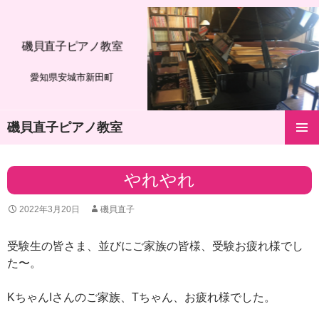
磯貝直子ピアノ教室
愛知県安城市新田町
磯貝直子ピアノ教室
コ
メインメ
ン
ニュー
テ
やれやれ
ン
ツ
2022年3月20日
磯貝直子
へ
ス
キ
受験生の皆さま、並びにご家族の皆様、受験お疲れ様でし
ッ
た〜。
プ
KちゃんIさんのご家族、Tちゃん、お疲れ様でした。