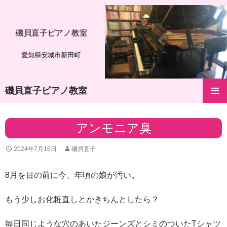
磯貝直子ピアノ教室
愛知県安城市新田町
磯貝直子ピアノ教室
コ
メインメ
ン
ニュー
テ
アンモニア臭
ン
ツ
2024年7月16日
磯貝直子
へ
ス
キ
8月を目の前に今、年頃の娘が汚い。
ッ
プ
もう少しお化粧直しとかきちんとしたら？
毎日同じような穴のあいたジーンズとシミのついたTシャツ