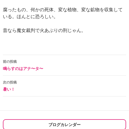
腐ったもの、何かの死体、変な植物、変な鉱物を収集して
いる。ほんとに恐ろしい。
昔なら魔女裁判で火あぶりの刑じゃん。
投
前の投稿
鳴らすのはアナ〜タ〜
稿
ナ
次の投稿
暑い！
ビ
ゲ
ー
シ
ブログカレンダー