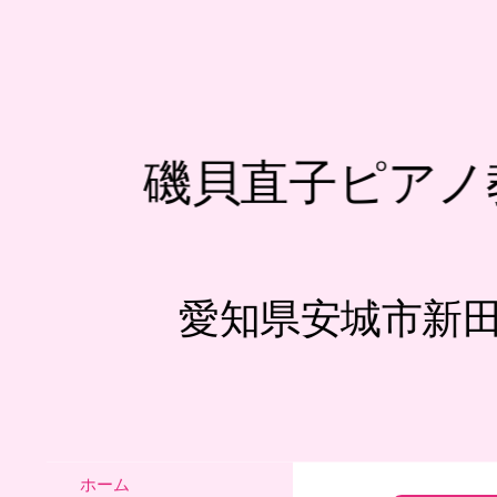
磯貝直子ピアノ
愛知県安城市新
ホーム