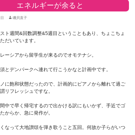
エネルギーが余ると
9日
磯貝直子
スト週間&回数調整&5週目ということもあり、ちょこちょ
ただいています。
レーシアから留学生が来るのでオモテナシ。
須とデンパークへ連れて行こうかなと計画中です。
ノに飽和状態だったので、計画的にピアノから離れて過ご
謂リフレッシュですな。
間中で早く帰宅するので出かける訳にもいかず、手近でゴ
たからか、急に発作が。
くなって大地讃頌を弾き歌うこと五回。何故か子らがいつ