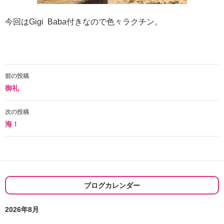
今回はGigi Baba付きなので色々ラクチン。
投
前の投稿
御礼
稿
ナ
次の投稿
海！
ビ
ゲ
ー
シ
ブログカレンダー
ョ
2026年8月
ン