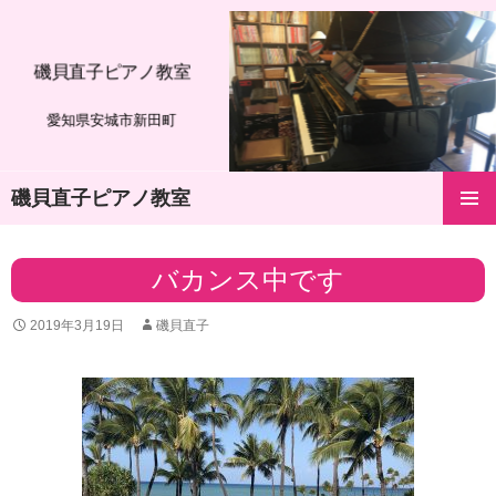
磯貝直子ピアノ教室
愛知県安城市新田町
磯貝直子ピアノ教室
コ
メインメ
ン
ニュー
テ
バカンス中です
ン
ツ
2019年3月19日
磯貝直子
へ
ス
キ
ッ
プ