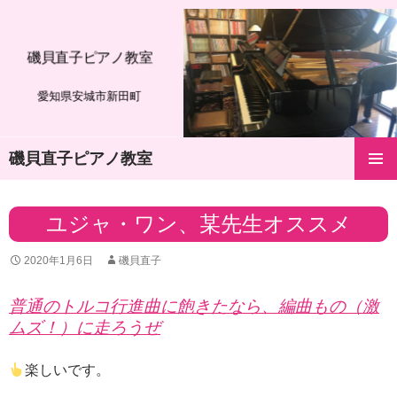
磯貝直子ピアノ教室
愛知県安城市新田町
磯貝直子ピアノ教室
コ
メインメ
ン
ニュー
テ
ユジャ・ワン、某先生オススメ
ン
ツ
2020年1月6日
磯貝直子
へ
ス
キ
普通のトルコ行進曲に飽きたなら、編曲もの（激
ッ
ムズ！）に走ろうぜ
プ
楽しいです。