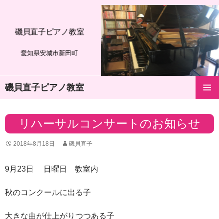
磯貝直子ピアノ教室
愛知県安城市新田町
磯貝直子ピアノ教室
コ
メインメ
ン
ニュー
テ
リハーサルコンサートのお知らせ
ン
ツ
2018年8月18日
磯貝直子
へ
ス
キ
9月23日 日曜日 教室内
ッ
プ
秋のコンクールに出る子
大きな曲が仕上がりつつある子