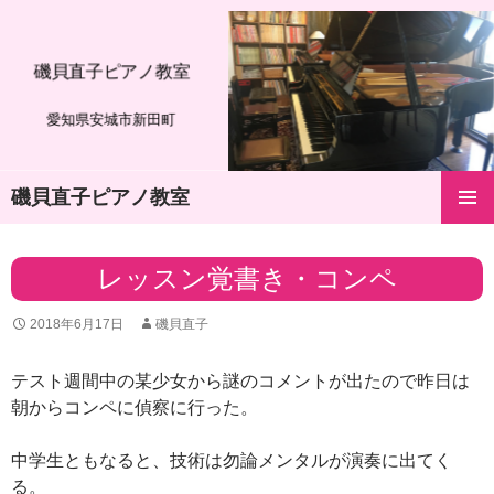
磯貝直子ピアノ教室
愛知県安城市新田町
磯貝直子ピアノ教室
コ
メインメ
ン
ニュー
テ
レッスン覚書き・コンペ
ン
ツ
2018年6月17日
磯貝直子
へ
ス
キ
テスト週間中の某少女から謎のコメントが出たので昨日は
ッ
朝からコンペに偵察に行った。
プ
中学生ともなると、技術は勿論メンタルが演奏に出てく
る。