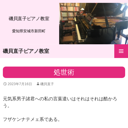
磯貝直子ピアノ教室
愛知県安城市新田町
磯貝直子ピアノ教室
コ
メインメ
ン
ニュー
テ
処世術
ン
ツ
2023年7月16日
磯貝直子
へ
ス
キ
元気系男子諸君への私の言葉遣いはそれはそれは酷かろ
ッ
う。
プ
フザケンナテメェ系である。