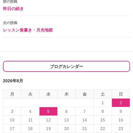
投
前の投稿
昨日の続き
稿
ナ
次の投稿
レッスン覚書き・月光地獄
ビ
ゲ
ー
シ
ブログカレンダー
ョ
2026年8月
ン
月
火
水
木
金
土
日
1
2
3
4
5
6
7
8
9
10
11
12
13
14
15
16
17
18
19
20
21
22
23