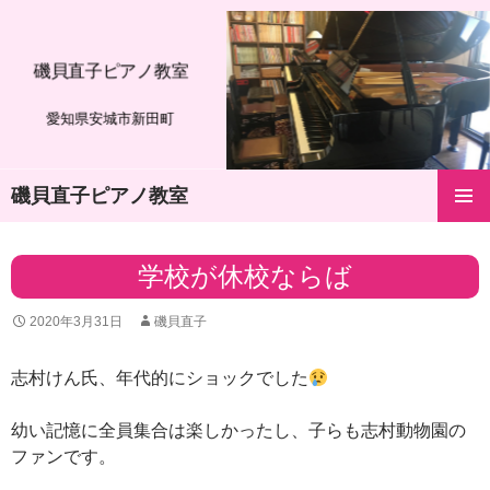
磯貝直子ピアノ教室
愛知県安城市新田町
磯貝直子ピアノ教室
コ
メインメ
ン
ニュー
テ
学校が休校ならば
ン
ツ
2020年3月31日
磯貝直子
へ
ス
キ
志村けん氏、年代的にショックでした
ッ
プ
幼い記憶に全員集合は楽しかったし、子らも志村動物園の
ファンです。