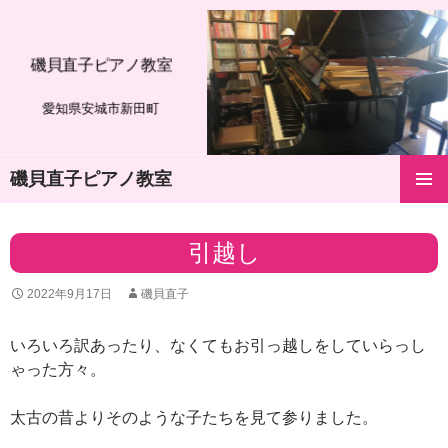
磯貝直子ピアノ教室
愛知県安城市新田町
磯貝直子ピアノ教室
コ
メインメ
ン
ニュー
テ
引越し
ン
ツ
2022年9月17日
磯貝直子
へ
ス
キ
いろいろ訳あったり、なくてもお引っ越しをしていらっし
ッ
ゃった方々。
プ
太古の昔よりそのような子たちを見て参りました。