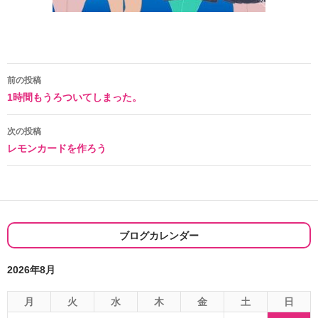
投
前の投稿
1時間もうろついてしまった。
稿
ナ
次の投稿
レモンカードを作ろう
ビ
ゲ
ー
シ
ブログカレンダー
ョ
2026年8月
ン
月
火
水
木
金
土
日