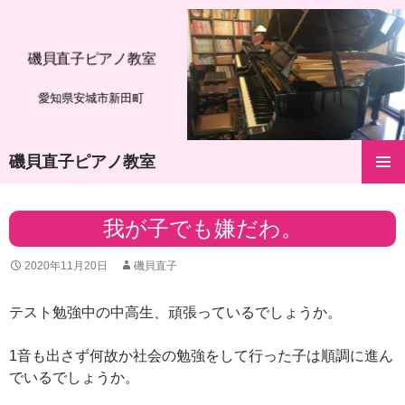
磯貝直子ピアノ教室
愛知県安城市新田町
磯貝直子ピアノ教室
コ
メインメ
ン
ニュー
テ
我が子でも嫌だわ。
ン
ツ
2020年11月20日
磯貝直子
へ
ス
キ
テスト勉強中の中高生、頑張っているでしょうか。
ッ
プ
1音も出さず何故か社会の勉強をして行った子は順調に進ん
でいるでしょうか。