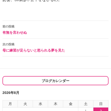
投
前の投稿
有無を言わせぬ
稿
ナ
次の投稿
母に練習が足らないと怒られる夢を見た
ビ
ゲ
ー
シ
ブログカレンダー
ョ
2026年8月
ン
月
火
水
木
金
土
日
1
2