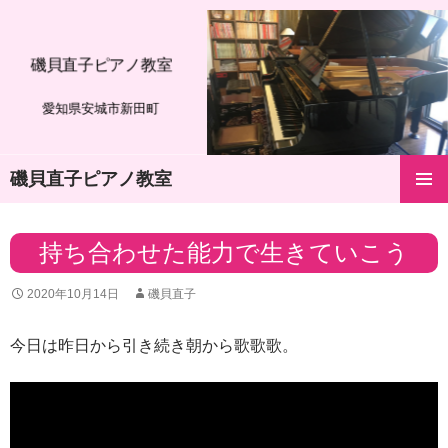
磯貝直子ピアノ教室
愛知県安城市新田町
磯貝直子ピアノ教室
コ
メインメ
ン
ニュー
テ
持ち合わせた能力で生きていこう
ン
ツ
2020年10月14日
磯貝直子
へ
ス
キ
今日は昨日から引き続き朝から歌歌歌。
ッ
プ