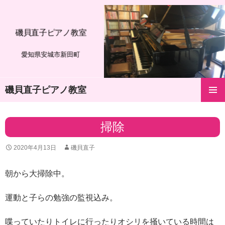
磯貝直子ピアノ教室
愛知県安城市新田町
磯貝直子ピアノ教室
コ
メインメ
ン
ニュー
テ
掃除
ン
ツ
2020年4月13日
磯貝直子
へ
ス
キ
朝から大掃除中。
ッ
プ
運動と子らの勉強の監視込み。
喋っていたりトイレに行ったりオシリを掻いている時間は