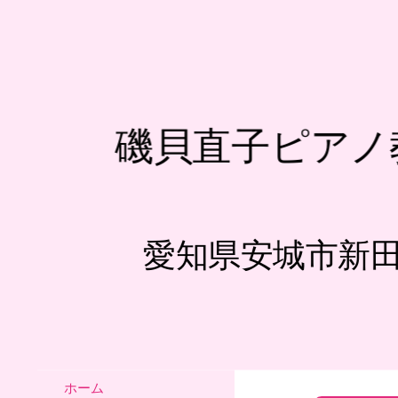
磯貝直子ピアノ
愛知県安城市新
ホーム