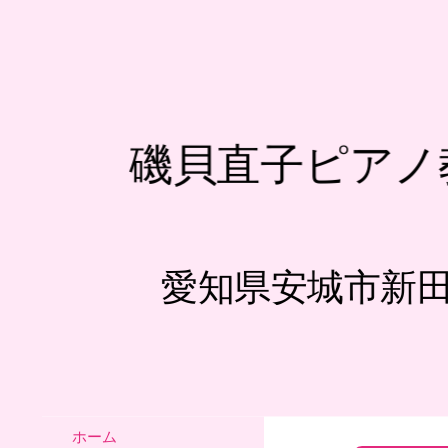
磯貝直子ピアノ
愛知県安城市新
ホーム