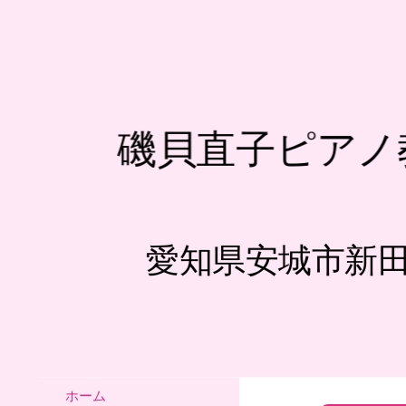
磯貝直子ピアノ
愛知県安城市新
ホーム