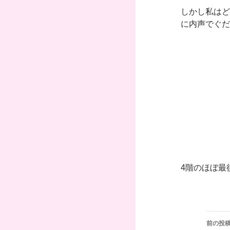
しかし私はど
に内声でぐだ
4階のほぼ最
投
前の投