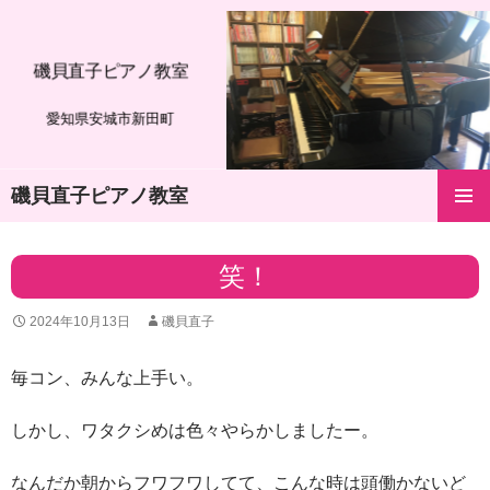
磯貝直子ピアノ教室
愛知県安城市新田町
磯貝直子ピアノ教室
コ
メインメ
ン
ニュー
テ
笑！
ン
ツ
2024年10月13日
磯貝直子
へ
ス
キ
毎コン、みんな上手い。
ッ
プ
しかし、ワタクシめは色々やらかしましたー。
なんだか朝からフワフワしてて、こんな時は頭働かないど