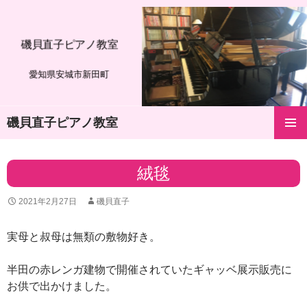
磯貝直子ピアノ教室
愛知県安城市新田町
磯貝直子ピアノ教室
コ
メインメ
ン
ニュー
テ
絨毯
ン
ツ
2021年2月27日
磯貝直子
へ
ス
キ
実母と叔母は無類の敷物好き。
ッ
プ
半田の赤レンガ建物で開催されていたギャッベ展示販売に
お供で出かけました。