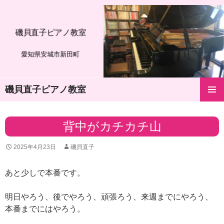
磯貝直子ピアノ教室
愛知県安城市新田町
磯貝直子ピアノ教室
コ
メインメ
ン
ニュー
テ
背中がカチカチ山
ン
ツ
2025年4月23日
磯貝直子
へ
ス
キ
あと少しで本番です。
ッ
プ
明日やろう、後でやろう、頑張ろう、来週までにやろう、
本番までにはやろう。