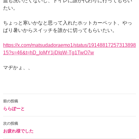
皿も洗いたくないし、トイレに誰か代わりに行ってもらい
たい。
ちょっと寒いかなと思って入れたホットカーペット、やっ
ぱり暑いからスイッチを誰かに切ってもらいたい。
https://x.com/matsudadoraemo1/status/19148817257313898
15?s=46&t=hD_IoMY1jDIqW-Tg1TwO7w
マヂかょ、、
投
前の投稿
ららぽーと
稿
ナ
次の投稿
お疲れ様でした
ビ