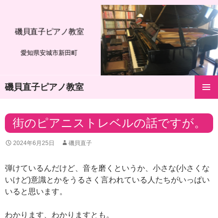
磯貝直子ピアノ教室
愛知県安城市新田町
磯貝直子ピアノ教室
コ
メインメ
ン
ニュー
テ
街のピアニストレベルの話ですが。
ン
ツ
2024年6月25日
磯貝直子
へ
ス
キ
弾けているんだけど、音を磨くというか、小さな(小さくな
ッ
いけど)意識とかをうるさく言われている人たちがいっぱい
プ
いると思います。
わかります、わかりますとも。