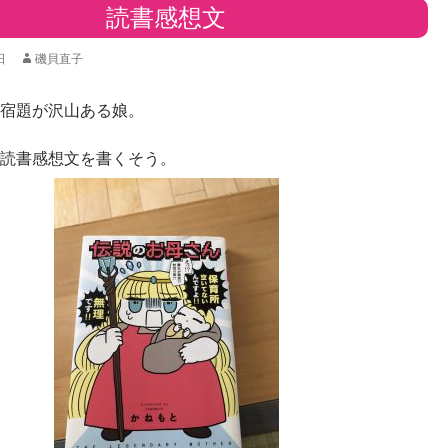
読書感想文
日
磯貝直子
宿題が沢山ある娘。
読書感想文を書くそう。