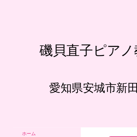
磯貝直子ピアノ
愛知県安城市新
ホーム