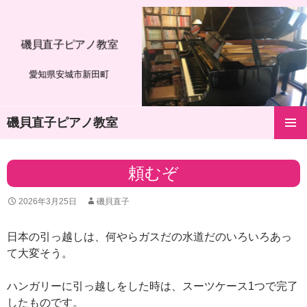
磯貝直子ピアノ教室
愛知県安城市新田町
磯貝直子ピアノ教室
コ
メインメ
ン
ニュー
テ
頼むぞ
ン
ツ
2026年3月25日
磯貝直子
へ
ス
キ
日本の引っ越しは、何やらガスだの水道だのいろいろあっ
ッ
て大変そう。
プ
ハンガリーに引っ越しをした時は、スーツケース1つで完了
したものです。