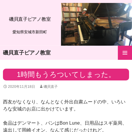
磯貝直子ピアノ教室
愛知県安城市新田町
磯貝直子ピアノ教室
コ
メインメ
ン
ニュー
テ
1時間もうろついてしまった。
ン
ツ
2020年11月18日
磯貝直子
へ
ス
キ
西友がなくなり、なんとなく外出自粛ムードの中、いろい
ッ
ろな安城のお店に出かけています。
プ
食品はデンマート、パンはBon Lune、日用品はスギ薬局、
遠出して岡崎イオン、なんて感じだったけれど。