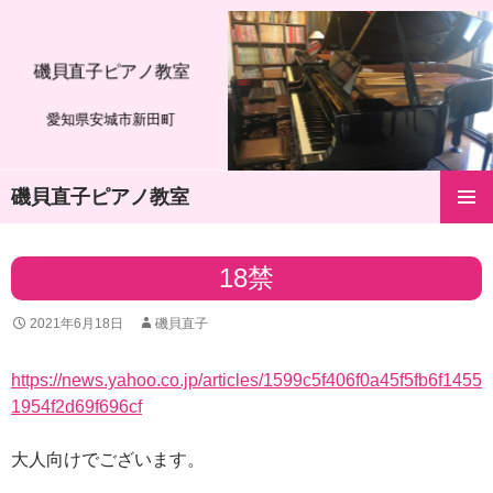
磯貝直子ピアノ教室
愛知県安城市新田町
磯貝直子ピアノ教室
コ
メインメ
ン
ニュー
テ
18禁
ン
ツ
2021年6月18日
磯貝直子
へ
ス
キ
https://news.yahoo.co.jp/articles/1599c5f406f0a45f5fb6f1455
ッ
1954f2d69f696cf
プ
大人向けでございます。