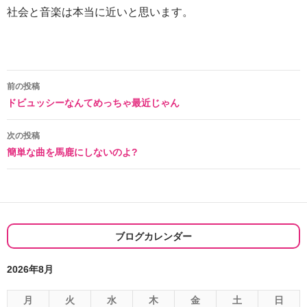
社会と音楽は本当に近いと思います。
投
前の投稿
ドビュッシーなんてめっちゃ最近じゃん
稿
ナ
次の投稿
簡単な曲を馬鹿にしないのよ?
ビ
ゲ
ー
シ
ブログカレンダー
ョ
2026年8月
ン
月
火
水
木
金
土
日