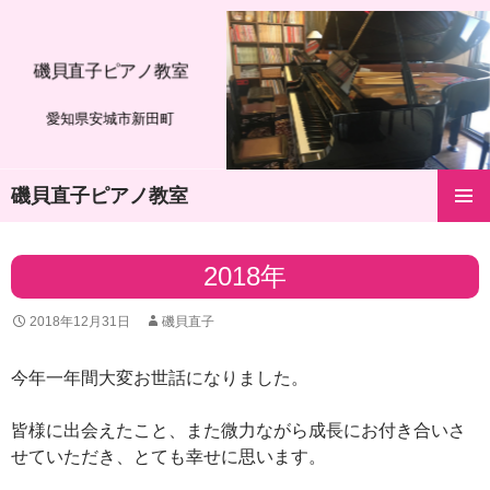
磯貝直子ピアノ教室
愛知県安城市新田町
磯貝直子ピアノ教室
コ
メインメ
ン
ニュー
テ
2018年
ン
ツ
2018年12月31日
磯貝直子
へ
ス
キ
今年一年間大変お世話になりました。
ッ
プ
皆様に出会えたこと、また微力ながら成長にお付き合いさ
せていただき、とても幸せに思います。