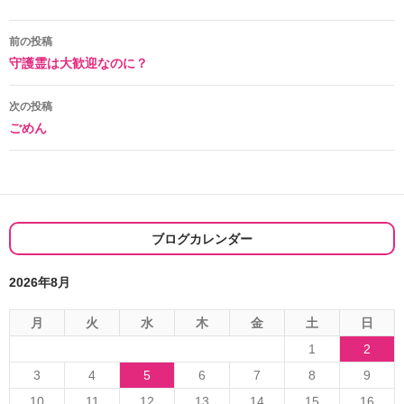
投
前の投稿
守護霊は大歓迎なのに？
稿
ナ
次の投稿
ごめん
ビ
ゲ
ー
シ
ブログカレンダー
ョ
2026年8月
ン
月
火
水
木
金
土
日
1
2
3
4
5
6
7
8
9
10
11
12
13
14
15
16