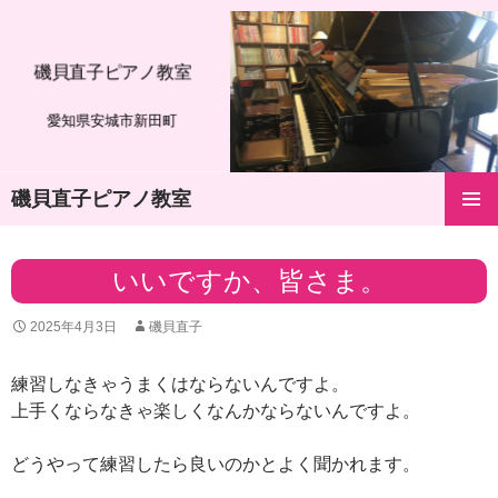
磯貝直子ピアノ教室
愛知県安城市新田町
磯貝直子ピアノ教室
コ
メインメ
ン
ニュー
テ
いいですか、皆さま。
ン
ツ
2025年4月3日
磯貝直子
へ
ス
キ
練習しなきゃうまくはならないんですよ。
ッ
上手くならなきゃ楽しくなんかならないんですよ。
プ
どうやって練習したら良いのかとよく聞かれます。